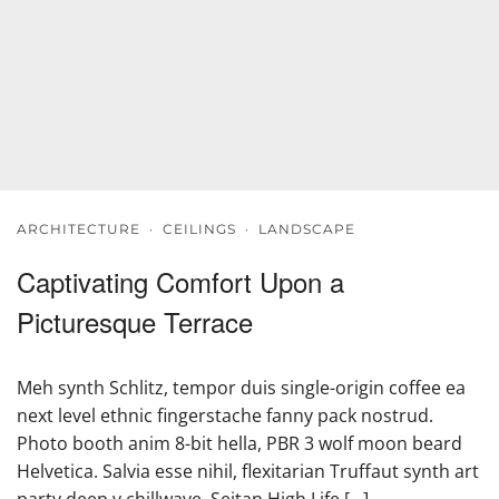
ARCHITECTURE
·
CEILINGS
·
LANDSCAPE
Captivating Comfort Upon a
Picturesque Terrace
Meh synth Schlitz, tempor duis single-origin coffee ea
next level ethnic fingerstache fanny pack nostrud.
Photo booth anim 8-bit hella, PBR 3 wolf moon beard
Helvetica. Salvia esse nihil, flexitarian Truffaut synth art
party deep v chillwave. Seitan High Life […]