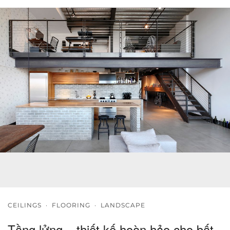
CEILINGS
·
FLOORING
·
LANDSCAPE
Tầng lửng – thiết kế hoàn hảo cho bất