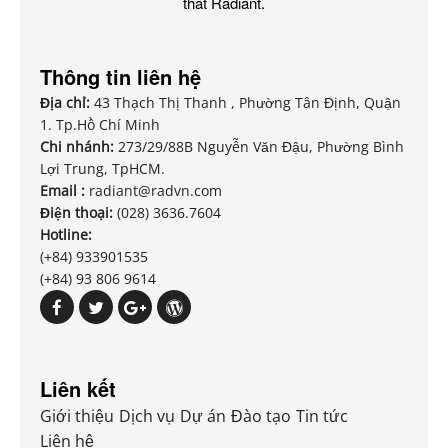
thất Radiant.
Thông tin liên hệ
Địa chỉ:
43 Thạch Thị Thanh , Phường Tân Định, Quận
1. Tp.Hồ Chí Minh
Chi nhánh:
273/29/88B Nguyễn Văn Đậu, Phường Bình
Lợi Trung, TpHCM.
Email :
radiant@radvn.com
Điện thoại:
(028) 3636.7604
Hotline:
(+84) 933901535
(+84) 93 806 9614
Liên kết
Giới thiệu
Dịch vụ
Dự án
Đào tạo
Tin tức
Liên hệ