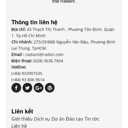
thất Radiant.
Thông tin liên hệ
Địa chỉ:
43 Thạch Thị Thanh , Phường Tân Định, Quận
1. Tp.Hồ Chí Minh
Chi nhánh:
273/29/88B Nguyễn Văn Đậu, Phường Bình
Lợi Trung, TpHCM.
Email :
radiant@radvn.com
Điện thoại:
(028) 3636.7604
Hotline:
(+84) 933901535
(+84) 93 806 9614
Liên kết
Giới thiệu
Dịch vụ
Dự án
Đào tạo
Tin tức
Liên hệ